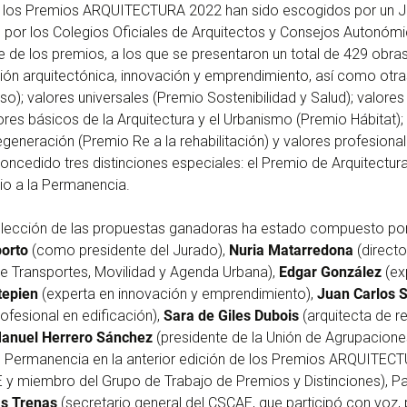
 los Premios ARQUITECTURA 2022 han sido escogidos por un Ju
r los Colegios Oficiales de Arquitectos y Consejos Autonómi
fase de los premios, a los que se presentaron un total de 429 obr
sión arquitectónica, innovación y emprendimiento, así como otra
; valores universales (Premio Sostenibilidad y Salud); valores c
res básicos de la Arquitectura y el Urbanismo (Premio Hábitat);
regeneración (Premio Re a la rehabilitación) y valores profesiona
oncedido tres distinciones especiales: el Premio de Arquitectur
io a la Permanencia.
elección de las propuestas ganadoras ha estado compuesto por
porto
(como presidente del Jurado),
Nuria Matarredona
(direct
 de Transportes, Movilidad y Agenda Urbana),
Edgar González
(ex
tepien
(experta en innovación y emprendimiento),
Juan Carlos 
ofesional en edificación),
Sara de Giles Dubois
(arquitecta de 
anuel Herrero Sánchez
(presidente de la Unión de Agrupaciones
 Permanencia en la anterior edición de los Premios ARQUITEC
 y miembro del Grupo de Trabajo de Premios y Distinciones), 
s Trenas
(secretario general del CSCAE, que participó con voz, 