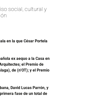
social, cultural y
ión
ala en la que César Portela
spañola ex aequo a la Casa en
HArquitectes; el Premio de
ga), de (n’OT); y el Premio
rbana, David Lucas Parrón, y
primera fase de un total de