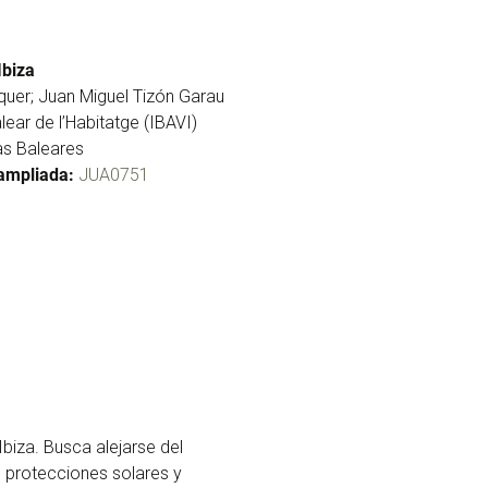
Ibiza
quer; Juan Miguel Tizón Garau
alear de l’Habitatge (IBAVI)
las Baleares
ampliada:
JUA0751
Ibiza. Busca alejarse del
s, protecciones solares y