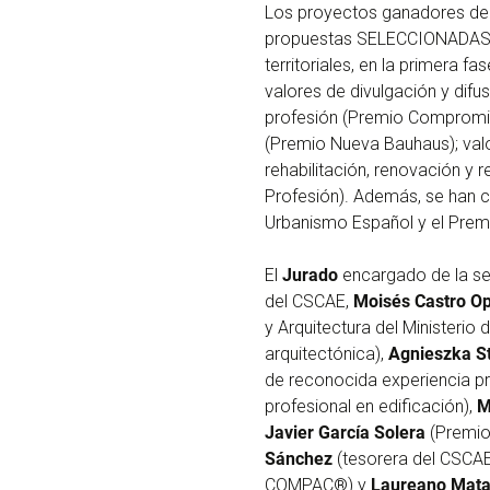
Los proyectos ganadores de
propuestas SELECCIONADAS po
territoriales, en la primera 
valores de divulgación y difu
profesión (Premio Compromiso)
(Premio Nueva Bauhaus); valo
rehabilitación, renovación y 
Profesión). Además, se han c
Urbanismo Español y el Prem
El
Jurado
encargado de la s
del CSCAE,
Moisés Castro O
y Arquitectura del Ministerio
arquitectónica),
Agnieszka S
de reconocida experiencia pr
profesional en edificación),
M
Javier García Solera
(Premio
Sánchez
(tesorera del CSCAE
COMPAC®) y
Laureano Mata