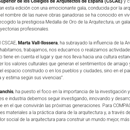
uperior de los Colegios de Arquitectos de España (CSCAE)
y c
ran esta edición con una emocionante gala, conducida por la arqui
el nombre de las nueve obras ganadoras se ha conocido en vivo
recogido la prestigiosa Medalla de Oro de la Arquitectura, un g
yectorias profesionales.
el CSCAE,
Marta Vall-llossera
, ha subrayado la influencia de la A
a habitamos, trabajamos, nos educamos o realizamos actividade
o tiene en cuenta el lugar y que nos lleva hacia una cultura esta
r los valores culturales que generan el sentimientos de arraigo
el espacio construido o en los pueblos y ciudades, sino en el pa
a y estima según sus vivencias”.
anchis
, ha puesto el foco en la importancia de la investigación y
les e industria debemos seguir investigando, innovando y desarr
aje en el que convivirán las próximas generaciones. Para COMP
s materiales a la práctica diaria de la arquitectura y, a través 
lor social de la arquitectura para construir un mundo mejor, más 