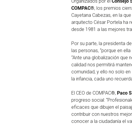
Organizados por el
Consejo S
COMPAC®
, los premios cier
Cayetana Cabezas, en la que 
arquitecto César Portela ha 
desde 1981 a las mejores tra
Por su parte, la presidenta d
las personas, “porque en ell
“Ante una globalización que n
calidad nos permitirá mantene
comunidad, y ello no solo en 
la infancia, cada uno recuerd
El CEO de COMPAC®,
Paco S
progreso social: “Profesiona
eficaces que dibujen el pais
contribuir con nuestros mejore
conocer a la ciudadanía el va