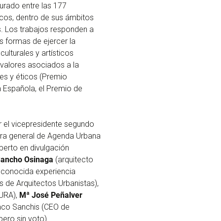
rado entre las 177
cos, dentro de sus ámbitos
as. Los trabajos responden a
s formas de ejercer la
ulturales y artísticos
 valores asociados a la
les y éticos (Premio
a Española, el Premio de
 el vicepresidente segundo
ora general de Agenda Urbana
perto en divulgación
Sancho Osinaga
(arquitecto
reconocida experiencia
 de Arquitectos Urbanistas),
TURA),
Mª José Peñalver
Paco Sanchis (CEO de
pero sin voto).