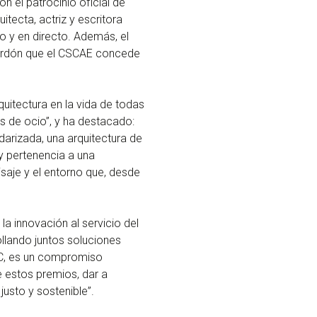
on el patrocinio oficial de
tecta, actriz y escritora
 y en directo. Además, el
alardón que el CSCAE concede
rquitectura en la vida de todas
s de ocio”, y ha destacado:
ndarizada, una arquitectura de
 y pertenencia a una
isaje y el entorno que, desde
 la innovación al servicio del
ollando juntos soluciones
AC, es un compromiso
de estos premios, dar a
justo y sostenible”.