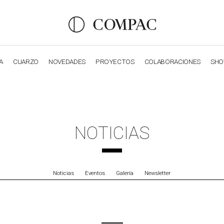
A
CUARZO
NOVEDADES
PROYECTOS
COLABORACIONES
SH
OBSIDIANA
GENESIS
LUXURY COLLECTION
ELEGA
NOTICIAS
Noticias
Eventos
Galería
Newsletter