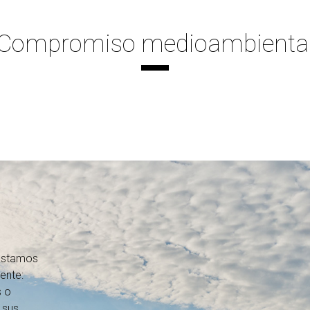
Compromiso medioambienta
 estamos
ente:
s o
 sus