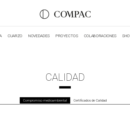
A
CUARZO
NOVEDADES
PROYECTOS
COLABORACIONES
SH
OBSIDIANA
GENESIS
LUXURY COLLECTION
ELEGA
CALIDAD
Compromiso medioambiental
Certificados de Calidad