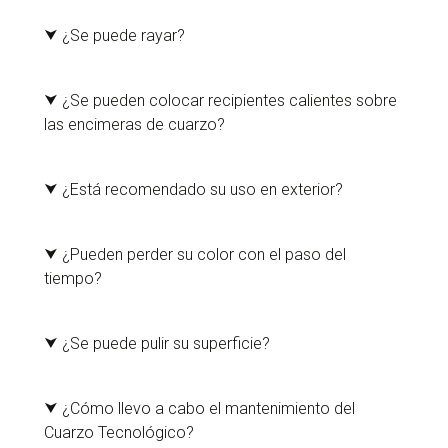
Gracias a su ausencia de poro no es posible el
crecimiento microbiano y la penetración de suciedad
⮟
¿Se puede rayar?
en su interior.
El Cuarzo Tecnológico es un material muy resistente
al rayado. No obstante es recomendable la
⮟
¿Se pueden colocar recipientes calientes sobre
utilización de tablas suplementarias para cortar
las encimeras de cuarzo?
alimentos.
No se recomienda la colocación de elementos muy
calientes. La solución ideal es la utilización de un
⮟
¿Está recomendado su uso en exterior?
salva encimeras.
No se debe ubicar el material en lugares sometidos a
una intensa radiación solar ni exponerlos a lámparas
⮟
¿Pueden perder su color con el paso del
de emisión de rayos UV.
tiempo?
Un correcto mantenimiento y la no exposición a los
rayos UV, permitirá que el color de la encimera
⮟
¿Se puede pulir su superficie?
permanezca inalterable en su uso cotidiano.
Al contrario que ocurre con el Mármol Tecnológico
COMPAC, el cuarzo no debe ser pulido en ningún
⮟
¿Cómo llevo a cabo el mantenimiento del
caso.
Cuarzo Tecnológico?