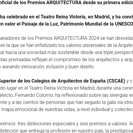
ficial de los Premios ARQUITECTURA desde su primera edici
a celebrado en el Teatro Reina Victoria, en Madrid, y ha concl
en valor el Paisaje de la Luz, Patrimonio Mundial de la UNESC
anadores de los Premios ARQUITECTURA 2024 se han desvelado,
en la que se han enfatizado los valores universales de la Arquit
zar hacia una sociedad más sostenible desde una triple perspect
as premiadas reflejan el compromiso de los arquitectos y arqu
o aunando innovación, inclusión y buen diseño.
uperior de los Colegios de Arquitectos de España (CSCAE)
y c
nido lugar en el Teatro Reina Victoria en Madrid, durante una cere
uitecto, Fernando Colomo, ha reflexionado sobre las sinergias ent
ente y a las cientos de personas que han seguido la gala vía str
l mapa emocional de nuestras vidas, a nivel individual y colectiv
premios: tres distinciones especiales y seis premios a valores.
distinción que entrega la profesión en nuestro país, la prestigios