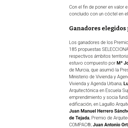
Con el fin de poner en valor
concluido con un cóctel en e
Ganadores elegidos p
Los ganadores de los Premio
185 propuestas SELECCIONADA
respectivos ámbitos territoria
estuvo compuesto por
Mª J
de Murcia, que asumió la Pre
Ministerio de Vivienda y Age
Vivienda y Agenda Urbana;
Lu
Arquitectónica en Escuela Su
emprendimiento y socia fund
edificación, en Laguillo Arqu
Juan Manuel Herrero Sánch
de Tejada
, Premio de Arquit
COMPAC®;
Juan Antonio Ort