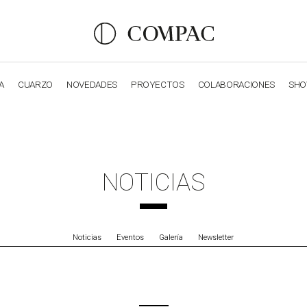
A
CUARZO
NOVEDADES
PROYECTOS
COLABORACIONES
SH
OBSIDIANA
GENESIS
LUXURY COLLECTION
ELEGA
NOTICIAS
Noticias
Eventos
Galería
Newsletter