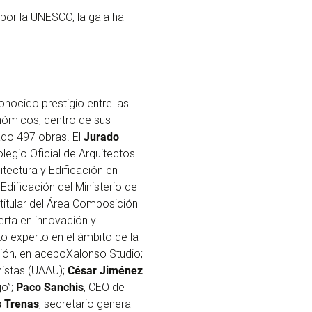
por la UNESCO, la gala ha
ocido prestigio entre las
nómicos, dentro de sus
tado 497 obras. El
Jurado
legio Oficial de Arquitectos
itectura y Edificación en
 Edificación del Ministerio de
 titular del Área Composición
erta en innovación y
cto experto en el ámbito de la
ación, en aceboXalonso Studio;
nistas (UAAU);
César Jiménez
jo”;
Paco Sanchis
, CEO de
 Trenas
, secretario general