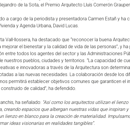
Alejandro de la Sota, el Premio Arquitecto Lluís Comerón Grauper
ido a cargo de la periodista y presentadora Carmen Estañ y ha c
Vivienda y Agenda Urbana, David Lucas.
ta Vall-llossera, ha destacado que “reconocer la buena Arquitec
ejorar el bienestar y la calidad de vida de las personas”, y ha
ón entre todos los agentes del sector y las Administraciones Pú
de nuestros pueblos, ciudades y territorios. “La capacidad de cu
eativas e innovadoras a través de la Arquitectura son determina
ptadas a las nuevas necesidades. La colaboración desde los di
 nos permitirá establecer objetivos comunes que garanticen el i
 construido de calidad”, ha defendido.
nchis, ha señalado:
“Así como los arquitectos utilizan el lienzo 
za, creando espacios que albergan nuestras vidas que inspiran
n lienzo en blanco para la creación de materialidad. Impulsamos
rmar ideas visionarias en realidades tangibles”.