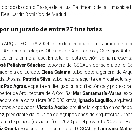
 el conocido como Pasaje de la Luz, Patrimonio de la Humanidad 
l Real Jardín Botánico de Madrid.
or un jurado de entre 27 finalistas
s ARQUITECTURA 2024 han sido elegidos por un Jurado de recon
S por los Colegios Oficiales de Arquitectos y Consejos Auto
les, en la primera fase. En total, en esta edición, se han presen
osé Peñalver Sánchez
, tesorera del CSCAE y consejera por el Co
sidencia del Jurado;
Elena Calama
, subdirectora general de Arqu
nda Urbana;
Patricia Silva
, subdirectora adjunta de Arquitectura y
z Paz Agras
, experta en divulgación arquitectónica y profesora
perior de Arquitectura de A Coruña;
Mar Santamaría-Varas
, exp
adora de la consultora 300.000 km/s;
Ignacio Laguillo
, arquite
itectos Asociados;
Victoria Acebo
, arquitecta experta en edific
ez
, presidente de la Unión de Agrupaciones de Arquitectos Urba
ectura Española (ex aequo) en 2023 por el proyecto “Casa en Ro
iz Orueta
, vicepresidente primero del CSCAE, y,
Laureano Matas