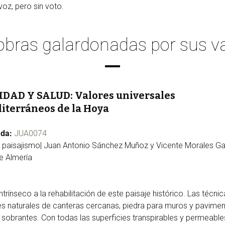
oz, pero sin voto.
obras galardonadas por sus v
DAD Y SALUD: Valores universales
iterráneos de la Hoya
ada:
JUA0074
 paisajismo| Juan Antonio Sánchez Muñoz y Vicente Morales Ga
e Almería
intrínseco a la rehabilitación de este paisaje histórico. Las técn
s naturales de canteras cercanas, piedra para muros y pavimento
obrantes. Con todas las superficies transpirables y permeables