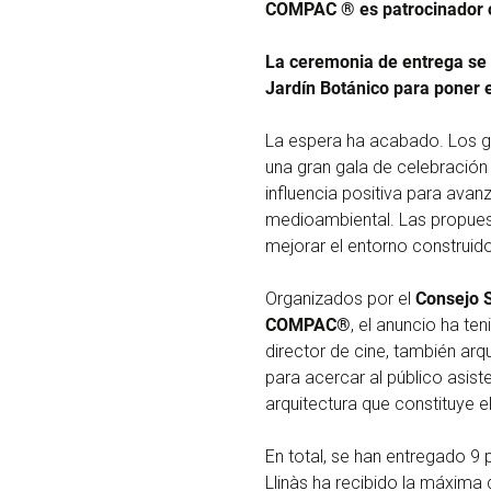
COMPAC ® es patrocinador o
La ceremonia de entrega se h
Jardín Botánico para poner 
La espera ha acabado. Los g
una gran gala de celebración 
influencia positiva para avan
medioambiental. Las propuest
mejorar el entorno construid
Organizados por el
Consejo S
COMPAC®
, el anuncio ha te
director de cine, también arq
para acercar al público asist
arquitectura que constituye e
En total, se han entregado 9 
Llinàs ha recibido la máxima 