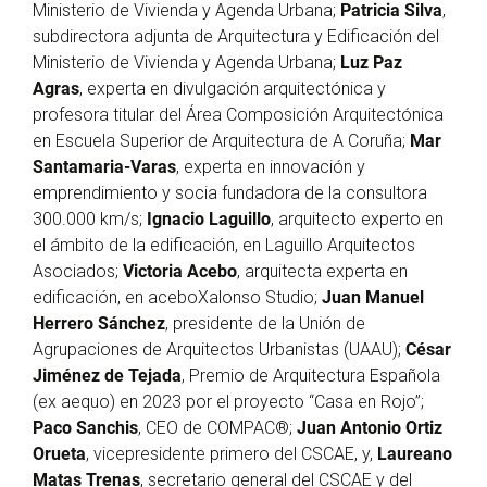
Ministerio de Vivienda y Agenda Urbana;
Patricia Silva
,
subdirectora adjunta de Arquitectura y Edificación del
Ministerio de Vivienda y Agenda Urbana;
Luz Paz
Agras
, experta en divulgación arquitectónica y
profesora titular del Área Composición Arquitectónica
en Escuela Superior de Arquitectura de A Coruña;
Mar
Santamaria-Varas
, experta en innovación y
emprendimiento y socia fundadora de la consultora
300.000 km/s;
Ignacio Laguillo
, arquitecto experto en
el ámbito de la edificación, en Laguillo Arquitectos
Asociados;
Victoria Acebo
, arquitecta experta en
edificación, en aceboXalonso Studio;
Juan Manuel
Herrero Sánchez
, presidente de la Unión de
Agrupaciones de Arquitectos Urbanistas (UAAU);
César
Jiménez de Tejada
, Premio de Arquitectura Española
(ex aequo) en 2023 por el proyecto “Casa en Rojo”;
Paco Sanchis
, CEO de COMPAC®;
Juan Antonio Ortiz
Orueta
, vicepresidente primero del CSCAE, y,
Laureano
Matas Trenas
, secretario general del CSCAE y del