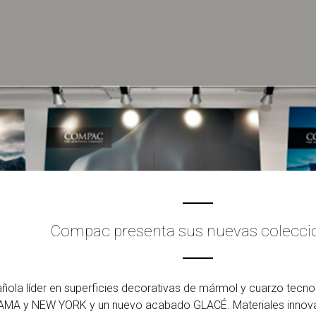
Compac presenta sus nuevas colecci
ñola líder en superficies decorativas de mármol y cuarzo tecnol
AMA y NEW YORK y un nuevo acabado GLACÉ. Materiales innovad