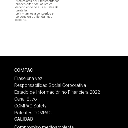
*Los colores aquí representados
pueden diferir de los reales
dependiendo de sus ajustes de
pantalla.
Le invitamos a conocerlos en
persona en su tienda más
cercana.
COMPAC
Érase una vez…
Responsabilidad Social Corporativa
Estado de Información no Financiera 2022
Canal Ético
COMPAC Safety
Patentes COMPAC
CALIDAD
Compromiso medioambiental