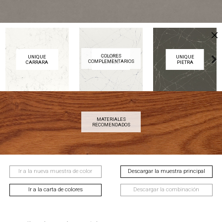
COLORES
UNIQUE
UNIQUE
UNIQUE
COMPLEMENTARIOS
CARRARA
BIANCO
PIETRA
Next
MATERIALES
AVELLANA
CAOBA
CASTAÑO
RECOMENDADOS
Next
Ir a la nueva muestra de color
Descargar la muestra principal
Ir a la carta de colores
Descargar la combinación