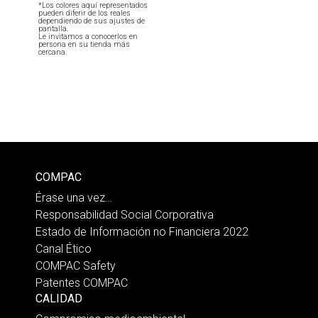
*Los colores aquí representados
pueden diferir de los reales
dependiendo de sus ajustes de
pantalla.
Le invitamos a conocerlos en
persona en su tienda más
cercana.
COMPAC
Érase una vez…
Responsabilidad Social Corporativa
Estado de Información no Financiera 2022
Canal Ético
COMPAC Safety
Patentes COMPAC
CALIDAD