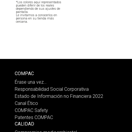
*Los colores aquí representados
pueden diferir de los reales
dependiendo de sus ajustes de
pantalla.
Le invitamos a conocerlos en
persona en su tienda más
cercana.
COMPAC
Érase una vez…
Responsabilidad Social Corporativa
Estado de Información no Financiera 2022
Canal Ético
COMPAC Safety
Patentes COMPAC
CALIDAD