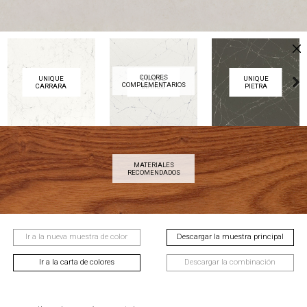
COLORES
UNIQUE
UNIQUE
UNIQUE
COMPLEMENTARIOS
CARRARA
BIANCO
PIETRA
Next
MATERIALES
AVELLANA
CAOBA
CASTAÑO
RECOMENDADOS
Next
Ir a la nueva muestra de color
Descargar la muestra principal
Ir a la carta de colores
Descargar la combinación