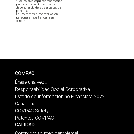
*Los colores aquí representados
pueden diferir de los reales
dependiendo de sus ajustes de
pantalla.
Le invitamos a conocerlos en
persona en su tienda más
cercana.
COMPAC
Érase una vez…
Responsabilidad Social Corporativa
Estado de Información no Financiera 2022
Canal Ético
COMPAC Safety
Patentes COMPAC
CALIDAD
Compromiso medioambiental