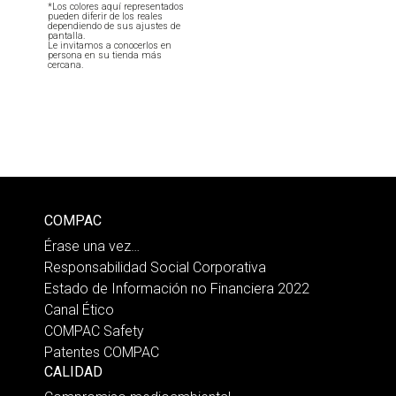
*Los colores aquí representados
pueden diferir de los reales
dependiendo de sus ajustes de
pantalla.
Le invitamos a conocerlos en
persona en su tienda más
cercana.
COMPAC
Érase una vez…
Responsabilidad Social Corporativa
Estado de Información no Financiera 2022
Canal Ético
COMPAC Safety
Patentes COMPAC
CALIDAD