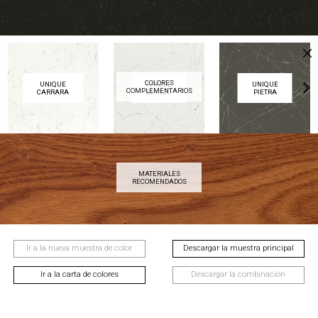
COLORES
UNIQUE
UNIQUE
UNIQUE
COMPLEMENTARIOS
CARRARA
BIANCO
PIETRA
Next
MATERIALES
AVELLANA
CAOBA
CASTAÑO
RECOMENDADOS
Next
Ir a la nueva muestra de color
Descargar la muestra principal
Ir a la carta de colores
Descargar la combinación