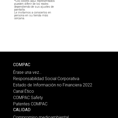
*Los colores aquí representados
pueden diferir de los reales
dependiendo de sus ajustes de
pantalla.
Le invitamos a conocerlos en
persona en su tienda más
cercana.
COMPAC
Érase una vez…
Responsabilidad Social Corporativa
Estado de Información no Financiera 2022
Canal Ético
COMPAC Safety
Patentes COMPAC
CALIDAD
Compromiso medioambiental