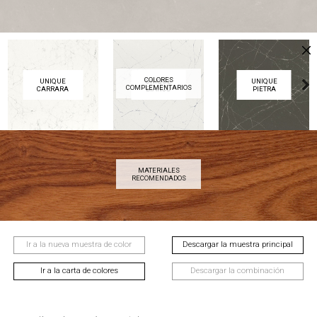
COLORES
UNIQUE
UNIQUE
UNIQUE
COMPLEMENTARIOS
CARRARA
BIANCO
PIETRA
Next
MATERIALES
AVELLANA
CAOBA
CASTAÑO
RECOMENDADOS
Next
Ir a la nueva muestra de color
Descargar la muestra principal
Ir a la carta de colores
Descargar la combinación