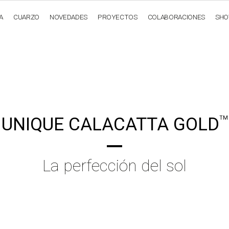
A
CUARZO
NOVEDADES
PROYECTOS
COLABORACIONES
SH
OBSIDIANA
GENESIS
LUXURY COLLECTION
ELEGA
UNIQUE CALACATTA GOLD
TM
La perfección del sol