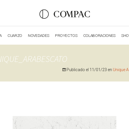
A
CUARZO
NOVEDADES
PROYECTOS
COLABORACIONES
SH
OBSIDIANA
GENESIS
LUXURY COLLECTION
ELEGA
IQUE_ARABESCATO
Publicado el
11/01/23
en
Unique 