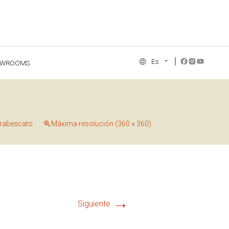
Es
OWROOMS
NCE COLLECTION
Arabescato
Máxima resolución (360 × 360)
→
Siguiente