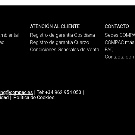
ATENCIÓN AL CLIENTE
CONTACTO
mbiental
Registro de garantía Obsidiana
Sedes COMP
dad
Registro de garantía Cuarzo
COMPAC más 
Condiciones Generales de Venta
FAQ
Contacta co
ting@compac.es
|
Tel:
+34 962 954 053
|
idad |
Política de Cookies