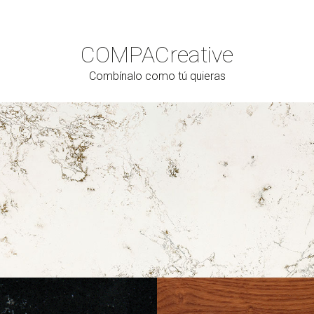
COMPAC
reative
Combínalo como tú quieras
Cerrar