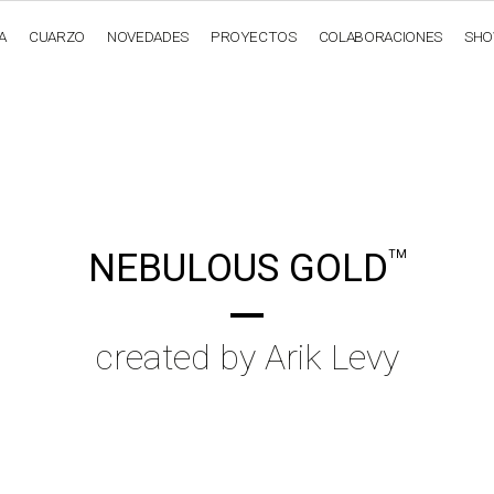
A
CUARZO
NOVEDADES
PROYECTOS
COLABORACIONES
SH
OBSIDIANA
GENESIS
LUXURY COLLECTION
ELEGA
NEBULOUS GOLD
TM
created by Arik Levy