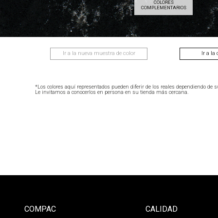
COLORES
COMPLEMENTARIOS
Ir a la nueva muestra de color
Ir a la
*Los colores aquí representados pueden diferir de los reales dependiendo de s
Le invitamos a conocerlos en persona en su tienda más cercana.
COMPAC
CALIDAD