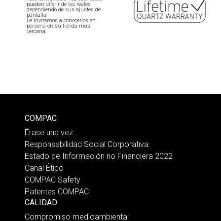
pueden diferir de los reales
dependiendo de sus ajustes de
pantalla.
Le invitamos a conocerlos en
persona en su tienda más
cercana.
COMPAC
Érase una vez…
Responsabilidad Social Corporativa
Estado de Información no Financiera 2022
Canal Ético
COMPAC Safety
Patentes COMPAC
CALIDAD
Compromiso medioambiental