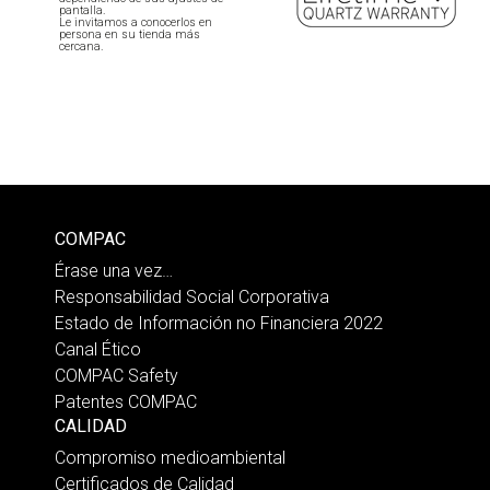
pantalla.
Le invitamos a conocerlos en
persona en su tienda más
cercana.
COMPAC
Érase una vez…
Responsabilidad Social Corporativa
Estado de Información no Financiera 2022
Canal Ético
COMPAC Safety
Patentes COMPAC
CALIDAD
Compromiso medioambiental
Certificados de Calidad