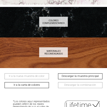
COLORES
COMPLEMENTARIOS
MATERIALES
RECOMENDADOS
Ir a la nueva muestra de color
Descargar la muestra principal
Ir a la carta de colores
Descargar la combinación
*Los colores aquí representados
pueden diferir de los reales
dependiendo de sus ajustes de