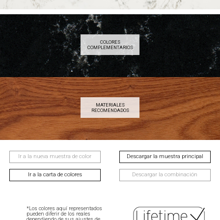
COLORES
COMPLEMENTARIOS
MATERIALES
RECOMENDADOS
Ir a la nueva muestra de color
Descargar la muestra principal
Ir a la carta de colores
Descargar la combinación
*Los colores aquí representados
pueden diferir de los reales
dependiendo de sus ajustes de