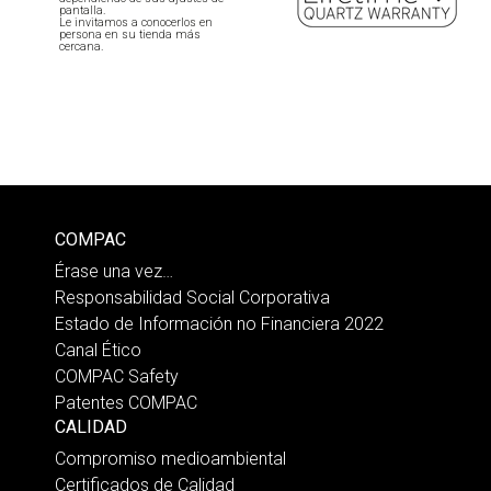
pantalla.
Le invitamos a conocerlos en
persona en su tienda más
cercana.
COMPAC
Érase una vez…
Responsabilidad Social Corporativa
Estado de Información no Financiera 2022
Canal Ético
COMPAC Safety
Patentes COMPAC
CALIDAD
Compromiso medioambiental
Certificados de Calidad