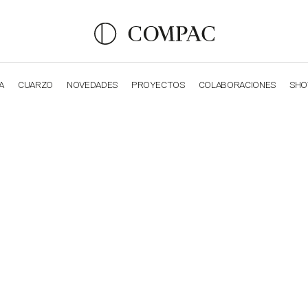
A
CUARZO
NOVEDADES
PROYECTOS
COLABORACIONES
SH
OBSIDIANA
GENESIS
LUXURY COLLECTION
ELEGA
REFORMAS LEIR