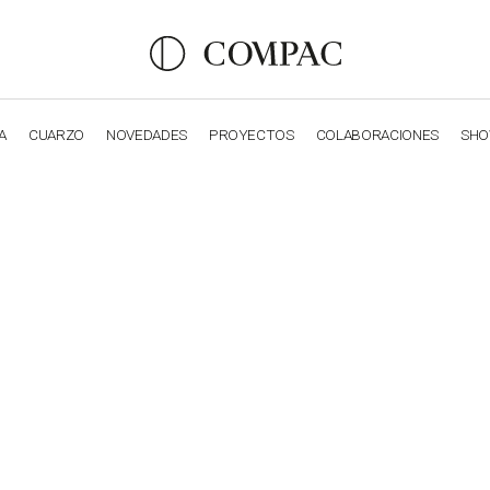
A
CUARZO
NOVEDADES
PROYECTOS
COLABORACIONES
SH
OBSIDIANA
GENESIS
LUXURY COLLECTION
ELEGA
ERT MARTIN HO