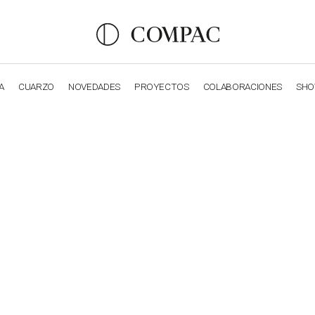
A
CUARZO
NOVEDADES
PROYECTOS
COLABORACIONES
SH
OBSIDIANA
GENESIS
LUXURY COLLECTION
ELEGA
CASPER