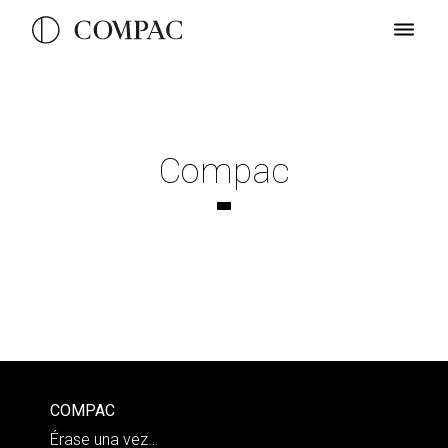
Compac
COMPAC
Érase una vez…