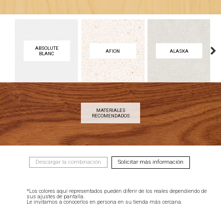
ABSOLUTE
AFION
ALASKA
BLANC
Next
MATERIALES
ACERO
ARCE
AVELLANA
RECOMENDADOS
Next
Descargar la combinación
Solicitar más información
*Los colores aquí representados pueden diferir de los reales dependiendo de
sus ajustes de pantalla.
Le invitamos a conocerlos en persona en su tienda más cercana.