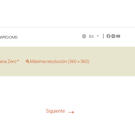
Es
OWROOMS
NCE COLLECTION
uina Zero™
Máxima resolución (360 × 360)
→
Siguiente