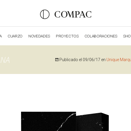
A
CUARZO
NOVEDADES
PROYECTOS
COLABORACIONES
SH
OBSIDIANA
GENESIS
LUXURY COLLECTION
ELEGA
INA
Publicado el
09/06/17
en
Unique Marq