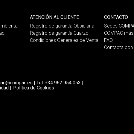
ATENCIÓN AL CLIENTE
CONTACTO
mbiental
Registro de garantía Obsidiana
Sedes COMP
dad
Registro de garantía Cuarzo
COMPAC más 
Condiciones Generales de Venta
FAQ
Contacta co
ting@compac.es
|
Tel:
+34 962 954 053
|
idad |
Política de Cookies