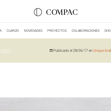
A
CUARZO
NOVEDADES
PROYECTOS
COLABORACIONES
SH
OBSIDIANA
GENESIS
LUXURY COLLECTION
ELEGA
cato
Publicado el
28/06/17
en
Unique Ara