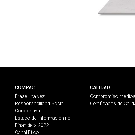
COMPAC
CALIDAD
Érase una vez…
Compromiso medioa
Responsabilidad Social
Certificados de Cali
Corporativa
Estado de Información no
Financiera 2022
Canal Ético