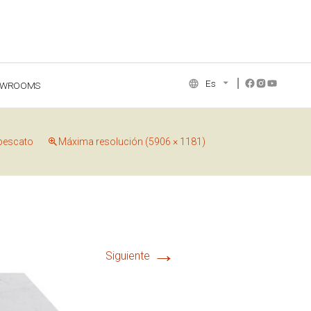
Es
OWROOMS
NCE COLLECTION
bescato
Máxima resolución (5906 × 1181)
→
Siguiente