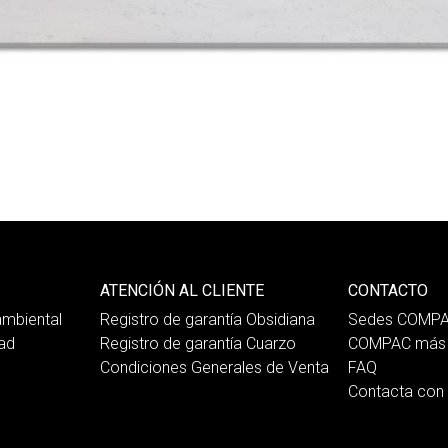
ATENCIÓN AL CLIENTE
CONTACTO
mbiental
Registro de garantía Obsidiana
Sedes COMP
dad
Registro de garantía Cuarzo
COMPAC más 
Condiciones Generales de Venta
FAQ
Contacta co