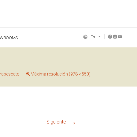
Es
OWROOMS
NCE COLLECTION
Arabescato
Máxima resolución (978 × 550)
→
Siguiente