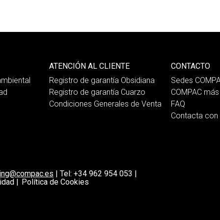
ATENCIÓN AL CLIENTE
CONTACTO
mbiental
Registro de garantía Obsidiana
Sedes COMP
dad
Registro de garantía Cuarzo
COMPAC más 
Condiciones Generales de Venta
FAQ
Contacta co
ting@compac.es
|
Tel:
+34 962 954 053
|
idad |
Política de Cookies