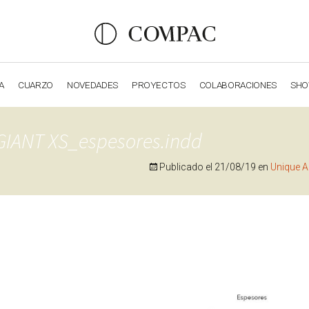
A
CUARZO
NOVEDADES
PROYECTOS
COLABORACIONES
SH
OBSIDIANA
GENESIS
LUXURY COLLECTION
ELEGA
ANT XS_espesores.indd
Publicado el
21/08/19
en
Unique 